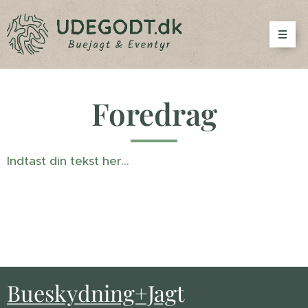
Foredrag
Indtast din tekst her...
Bueskydning+Jag
t