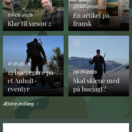
27-07-2026
En artikel på
03-08-2026
Klar til sæson 2
fransk
17-01-2026
12 buejægere på
06-01-2026
et Anholt-
Skal skiene med
eventyr
på buejagt?
Ældre indlæg