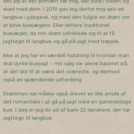
det sig at det primært var mig, der stod i haven og
skød med dem. I 2019 gav jeg derfor mig selv en
langbue i julegave, og med den fulgte en drøm om
at blive buejægere. Eller rettere traditionel
buejæger, da min drøm udviklede sig til at få
jagttegn til langbue og gå på jagt med træpile.
Ikke at jeg har en særskilt holdning til hvordan man
skal dyrke buejagt – mit valg var alene baseret på,
at det lød til at være det sværeste, og dermed
også en spændende udfordring.
Drømmen var måske også drevet en lille smule af
det romantiske i at gå på jagt med en gammeldags
bue. I dag er jeg én ud af bare 22 danskere, der har
jagttegn til langbue.