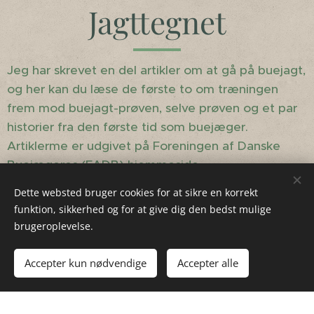
Jagttegnet
Jeg har skrevet en del artikler om at gå på buejagt,
og her kan du læse de første to om træningen
frem mod buejagt-prøven, selve prøven og et par
historier fra den første tid som buejæger.
Artiklerme er udgivet på Foreningen af Danske
Buejægeres (FADB) hjemmeside.
Dette websted bruger cookies for at sikre en korrekt
Ny traditionel buejæger, del 1
funktion, sikkerhed og for at give dig den bedst mulige
brugeroplevelse.
Ny traditionel buejæger, del 2
Accepter kun nødvendige
Accepter alle