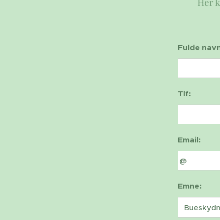
Her k
Fulde navn
Tlf:
Email:
Emne: