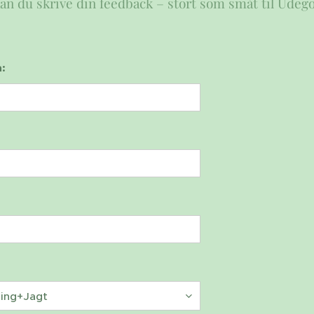
an du skrive din feedback – stort som småt til Udeg
: