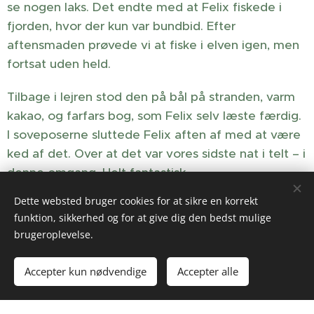
se nogen laks. Det endte med at Felix fiskede i
fjorden, hvor der kun var bundbid. Efter
aftensmaden prøvede vi at fiske i elven igen, men
fortsat uden held.
Tilbage i lejren stod den på bål på stranden, varm
kakao, og farfars bog, som Felix selv læste færdig.
I soveposerne sluttede Felix aften af med at være
ked af det. Over at det var vores sidste nat i telt – i
denne omgang. Helt fantastisk.
Dette websted bruger cookies for at sikre en korrekt
funktion, sikkerhed og for at give dig den bedst mulige
brugeroplevelse.
Accepter kun nødvendige
Accepter alle
Bål, kakao, en god